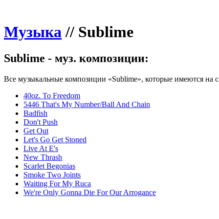
Музыка
//
Sublime
Sublime - муз. композиции:
Все музыкальные композиции «Sublime», которые имеются на с
40oz. To Freedom
5446 That's My Number/Ball And Chain
Badfish
Don't Push
Get Out
Let's Go Get Stoned
Live At E's
New Thrash
Scarlet Begonias
Smoke Two Joints
Waiting For My Ruca
We're Only Gonna Die For Our Arrogance