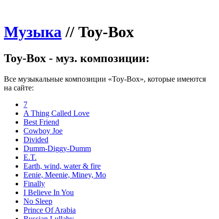
Музыка
//
Toy-Box
Toy-Box - муз. композиции:
Все музыкальные композиции «Toy-Box», которые имеются
на сайте:
7
A Thing Called Love
Best Friend
Cowboy Joe
Divided
Dumm-Diggy-Dumm
E.T.
Earth, wind, water & fire
Eenie, Meenie, Miney, Mo
Finally
I Believe In You
No Sleep
Prince Of Arabia
Russian Lullaby