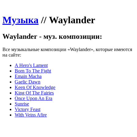
Музыка
//
Waylander
Waylander - муз. композиции:
Все музыкальные композиции «Waylander», которые имеются
на сайте:
A Hero's Lament
Born To The Fight
Emain Macha
Gaelic Dawn
Keen Of Knowledge
King Of The Fairies
Once Upon An Era
Sunrise
Victory Feast
With Veins Afire