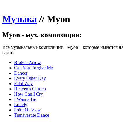
Музыка
//
Myon
Myon - муз. композиции:
Все музыкальные композиции «Myon», которые имеются на
сайте:
Broken Arrow
Can You Forgive Me
Dancer
Every Other Day
Fatal Way
Heaven's Garden
How Can I Cry
I Wanna Be
Lonely
Point Of View
Transvestite Dance